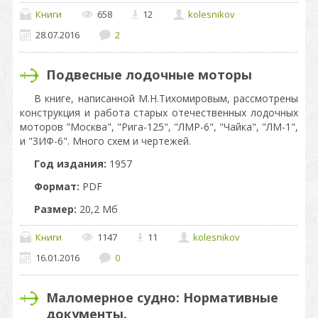
Книги
658
12
kolesnikov
28.07.2016
2
Подвесные лодочные моторы
В книге, написанной М.Н.Тихомировым, рассмотрены
конструкция и работа старых отечественных лодочных
моторов "Москва", "Рига-125", "ЛМР-6", "Чайка", "ЛМ-1",
и "ЗИФ-6". Много схем и чертежей.
Год издания:
1957
Формат:
PDF
Размер:
20,2 Мб
Книги
1147
11
kolesnikov
16.01.2016
0
Маломерное судно: Нормативные
документы.