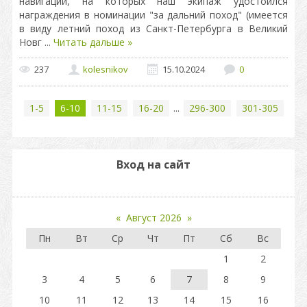
навигации, на которых наш экипаж удостоился
награждения в номинации "за дальний поход" (имеется
в виду летний поход из Санкт-Петербурга в Великий
Новг
...
Читать дальше »
237
kolesnikov
15.10.2024
0
1-5
6-10
11-15
16-20
...
296-300
301-305
Вход на сайт
«
Август 2026
»
Пн
Вт
Ср
Чт
Пт
Сб
Вс
1
2
3
4
5
6
7
8
9
10
11
12
13
14
15
16