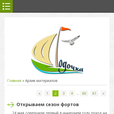
Главная
»
Архив материалов
«
1
2
3
4
...
60
61
»
Открываем сезон фортов
24 мая совершили первый в нынешнем году поход на