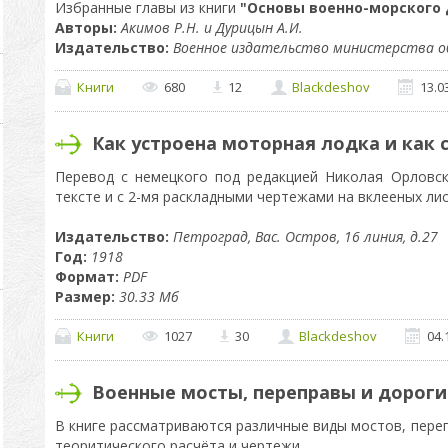
Избранные главы из книги
"Основы военно-морского 
Авторы:
Акимов Р.Н. и Дурицын А.И.
Издательство:
Военное издательство министерства об
Книги
680
12
Blackdeshov
13.0
Как устроена моторная лодка и как 
Перевод с немецкого под редакцией Николая Орловск
тексте и с 2-мя раскладными чертежами на вклееных лис
Издательство:
Петроград, Вас. Остров, 16 линия, д.27
Год:
1918
Формат:
PDF
Размер:
30.33 Мб
Книги
1027
30
Blackdeshov
04.
Военные мосты, переправы и дороги
В книге рассматриваются различные виды мостов, пере
теоритического расчёта и чертежи.