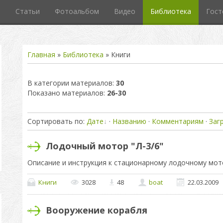
л
Статьи
Фотоальбом
Видео
Библиотека
Гост
Главная
»
Библиотека
» Книги
В категории материалов
:
30
Показано материалов
:
26-30
Сортировать по
:
Дате
·
Названию
·
Комментариям
·
Заг
Лодочный мотор "Л-3/6"
Описание и инструкция к стационарному лодочному мото
Книги
3028
48
boat
22.03.2009
Вооружение корабля