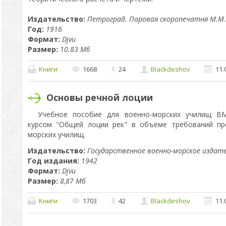
Издательство:
Петроград. Паровая скоропечатня М.М.
Год:
1916
Формат:
Djvu
Размер:
10.83 Мб
Книги
1668
24
Blackdeshov
11.
Основы речной лоции
Учебное пособие для военно-морских училищ В
курсом "Общей лоции рек" в объёме требований пр
морских училищ.
Издательство:
Государственное военно-морское издат
Год издания:
1942
Формат:
Djvu
Размер:
8,87 Мб
Книги
1703
42
Blackdeshov
11.