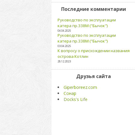
Последние комментарии
Руководство по эксплуатации
катера пр.338М ("Бычок")
04.04.2025
Руководство по эксплуатации
катера пр.338М ("Бычок")
03.04.2025
К вопросу о присхождении названия
острова Котлин
28.12.2023
Друзья сайта
Giperboreez.com
Сонар
Docks's Life