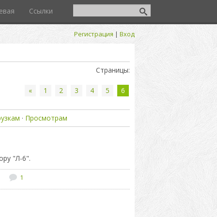
евая
Ссылки
Регистрация
|
Вход
Страницы
:
«
1
2
3
4
5
6
рузкам
·
Просмотрам
ру "Л-6".
1