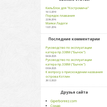
Кильблок для "Костромича"
18.12.2019
Порядок плавания
22.06.2016
Маяки Ладоги
13.01.2016
Последние комментарии
Руководство по эксплуатации
катера пр.338М ("Бычок")
04.04.2025
Руководство по эксплуатации
катера пр.338М ("Бычок")
03.04.2025
К вопросу о присхождении названия
острова Котлин
28.12.2023
Друзья сайта
Giperboreez.com
Сонар