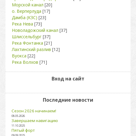
Морской канал
[20]
о. Верперлуда
[17]
Дамба (КЗС)
[23]
Река Нева
[73]
Новоладожский канал
[37]
Шлиссельбург
[37]
Река Фонтанка
[21]
Лахтинский разлив
[12]
Вуокса
[22]
Река Волхов
[71]
Вход на сайт
Последние новости
Сезон 2026 начинаем!
08.05.2026
Завершаем навигацию
11.10.2025
Пятый форт
09.09.2025