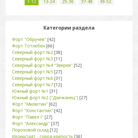
1-12
13-24
25-36
37-48
49-52
Категории раздела
Форт "Обручев"
[42]
Форт Тотлебен
[66]
Северный форт №2
[38]
Северный форт №3
[11]
Северный форт №4 "Зверев"
[52]
Северный форт №5
[27]
Северный форт №6
[31]
Северный форт №7
[12]
Южный форт №1
[31]
Южный форт №2 ("Дзичканец")
[27]
Форт "Милютин"
[62]
Форт "Константин"
[42]
Форт "Павел I"
[27]
Форт "Александр"
[37]
Пороховой склад
[12]
Кронштадт - город-крепость
[36]