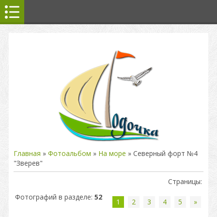
Главная
»
Фотоальбом
»
На море
» Северный форт №4
"Зверев"
Страницы
:
Фотографий в разделе
:
52
1
2
3
4
5
»