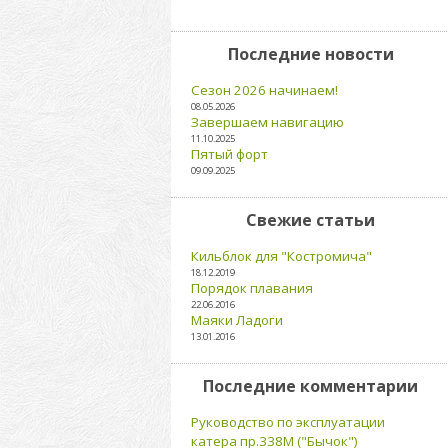
Последние новости
Сезон 2026 начинаем!
08.05.2026
Завершаем навигацию
11.10.2025
Пятый форт
09.09.2025
Свежие статьи
Кильблок для "Костромича"
18.12.2019
Порядок плавания
22.06.2016
Маяки Ладоги
13.01.2016
Последние комментарии
Руководство по эксплуатации
катера пр.338М ("Бычок")