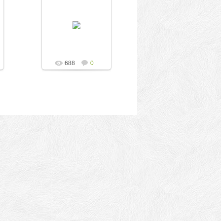
С другой стороны
поселка Белоостров
в реку Сестра
впадает ручей
Серебряный. В
нашем случае
замерзший ручей
является о...
688
0
kolesnikov