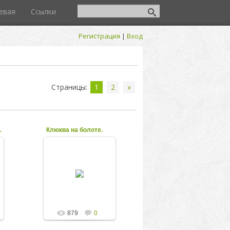
евая
Ссылки
Регистрация
|
Вход
Страницы
:
1
2
»
.
Клюква на болоте.
22.12.2011
Дорога к
вышеупомянутому
ДОТу вела вдоль
старого
противотанкового
рва, и затем по
замерзшему болоту,
богатому еще дар...
879
0
kolesnikov