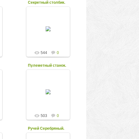
Секретный столбик.
22.12.2011
Вблизи заброшенной
лесной дороги
попадаются вот
такие небольшие
бетонные столбики,
которыми обычно
отмечают
километра...
544
0
kolesnikov
Пулеметный станок.
22.12.2011
Станки с шаровым
закрытием
амбразуры, наверху -
устройство
"слепого"
прицеливания,
сохранились также
остатки системы ...
503
0
kolesnikov
Ручей Серебряный.
22.12.2011