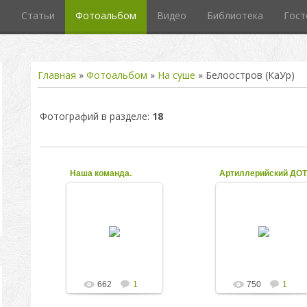
л
Статьи
Фотоальбом
Видео
Библиотека
Гост
Главная
»
Фотоальбом
»
На суше
» Белоостров (КаУр)
Фотографий в разделе
:
18
Наша команда.
Артиллерийский ДОТ
22.12.2011
22.12.2011
Команда
Белоостровский
исследователей
батальонный район
сухопутных
обороны интересен
фортификационных
тем, что
укреплений
достаточно
Белоостровского
большое количество
района обороны
сооружений
КаУр. Поздняя осень
сохранилось весь...
662
1
750
1
2007...
kolesnikov
kolesnikov