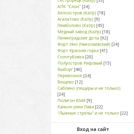
Сестрорецк (КаУр)
[33]
АПК "Слон"
[24]
Белоостров (КаУр)
[18]
Агалатово (КаУр)
[9]
Лемболово (КаУр)
[45]
Медный завод (КаУр)
[18]
Ленинградские доты
[92]
Форт Ино (Николаевский)
[24]
Форт Красная горка
[41]
Сологубовка
[20]
Полуостров Рифовый
[15]
Выборг
[46]
Перевозное
[24]
Вещево
[12]
Саблино (пещеры и не только)
[24]
Полигон ВМА
[9]
Каньон реки Лава
[22]
"Лыжные стрелы" и не только
[22]
Вход на сайт