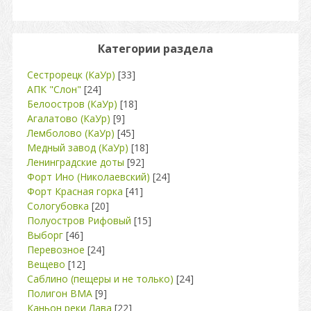
Категории раздела
Сестрорецк (КаУр)
[33]
АПК "Слон"
[24]
Белоостров (КаУр)
[18]
Агалатово (КаУр)
[9]
Лемболово (КаУр)
[45]
Медный завод (КаУр)
[18]
Ленинградские доты
[92]
Форт Ино (Николаевский)
[24]
Форт Красная горка
[41]
Сологубовка
[20]
Полуостров Рифовый
[15]
Выборг
[46]
Перевозное
[24]
Вещево
[12]
Саблино (пещеры и не только)
[24]
Полигон ВМА
[9]
Каньон реки Лава
[22]