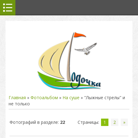
Главная
»
Фотоальбом
»
На суше
» "Лыжные стрелы" и
не только
Фотографий в разделе
:
22
Страницы
:
1
2
»