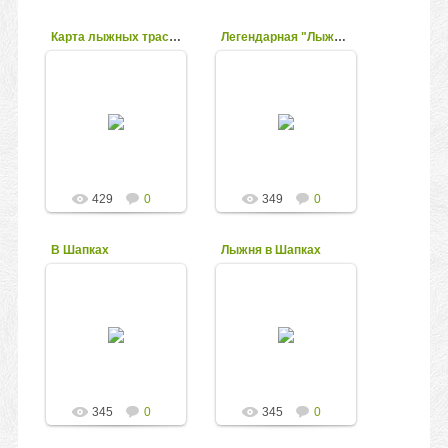
Карта лыжных трасс в поселке Шапки
Легендарная "Лыжная стрела"
07.03.2017
Частенько от людей
старшего поколения,
07.03.2017
заставших период
расцвета развитого
kolesnikov
социализма,
доводилось
слышать, мол, вот
р...
429
0
349
0
kolesnikov
В Шапках
Лыжня в Шапках
07.03.2017
07.03.2017
Если раньше наши
Вся трасса
лыжные прогулки
старательно
носили
обвехована
эпизодический
развешенными на
характер, то в
деревьях значками, а
последнее время
трассы, как видно из
стали заниматься
представленной
лыжами относите...
выше схемы...
345
0
345
0
kolesnikov
kolesnikov