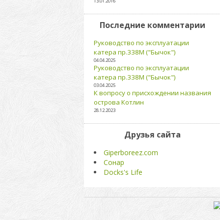
13.01.2016
Последние комментарии
Руководство по эксплуатации
катера пр.338М ("Бычок")
04.04.2025
Руководство по эксплуатации
катера пр.338М ("Бычок")
03.04.2025
К вопросу о присхождении названия
острова Котлин
28.12.2023
Друзья сайта
Giperboreez.com
Сонар
Docks's Life