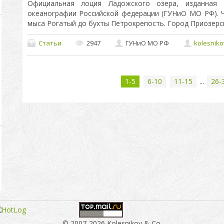
Официальная лоция Ладожского озера, изданная 
океанографии Российской федерации (ГУНиО МО РФ). Ч
мыса Рогатый до бухты Петрокрепость. Город Приозерск
Статьи
2947
ГУНиО МО РФ
kolesniko
1-5
6-10
11-15
...
26-
© 2007-2026 Kolesnikov & Co.