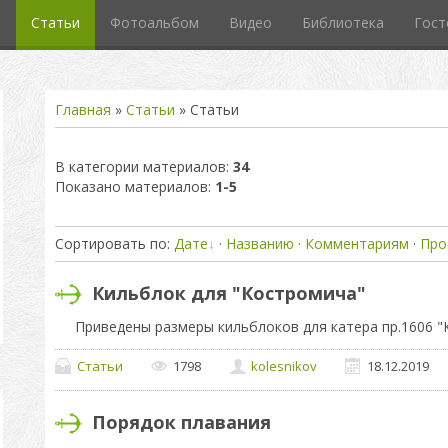
л
Статьи
Фотоальбом
Видео
Библиотека
Гост
Главная
»
Статьи
» Статьи
В категории материалов
:
34
Показано материалов
:
1-5
Сортировать по
:
Дате
·
Названию
·
Комментариям
·
Про
Кильблок для "Костромича"
Приведены размеры кильблоков для катера пр.1606 
Статьи
1798
kolesnikov
18.12.2019
Порядок плавания