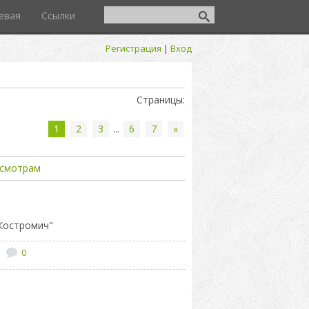
евая
Ссылки
Регистрация
|
Вход
Страницы
:
1
2
3
...
6
7
»
смотрам
"Костромич"
0