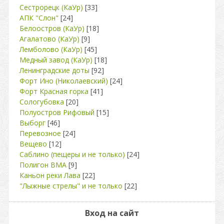
Сестрорецк (КаУр)
[33]
АПК "Слон"
[24]
Белоостров (КаУр)
[18]
Агалатово (КаУр)
[9]
Лемболово (КаУр)
[45]
Медный завод (КаУр)
[18]
Ленинградские доты
[92]
Форт Ино (Николаевский)
[24]
Форт Красная горка
[41]
Сологубовка
[20]
Полуостров Рифовый
[15]
Выборг
[46]
Перевозное
[24]
Вещево
[12]
Саблино (пещеры и не только)
[24]
Полигон ВМА
[9]
Каньон реки Лава
[22]
"Лыжные стрелы" и не только
[22]
Вход на сайт